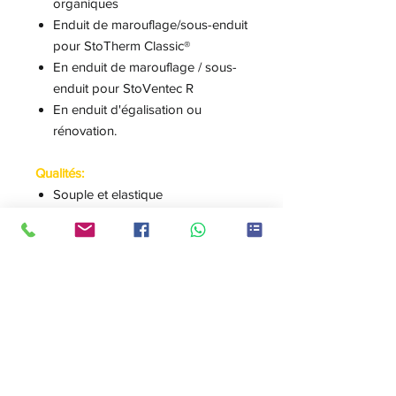
organiques
Enduit de marouflage/sous-enduit
pour StoTherm Classic®
En enduit de marouflage / sous-
enduit pour StoVentec R
En enduit d'égalisation ou
rénovation.
Qualités:
Souple et elastique
Très haut pouvoir couvrant
Blanc ou teintable en Stocolor
system
Mise en oeuvre facile et séchage
rapide
La plus grande résistance à la
fissuration et aux chocs.