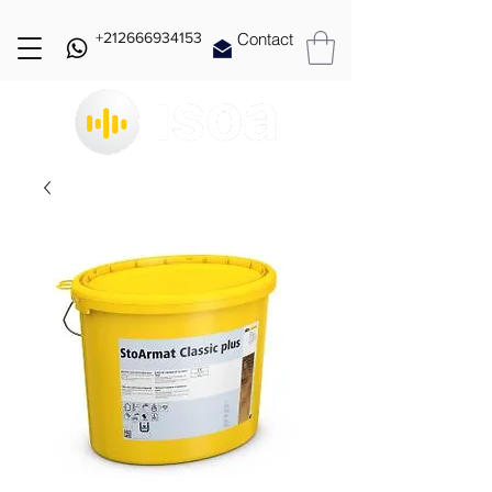
+212666934153
Contact