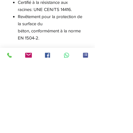
Certifié à la résistance aux
racines: UNE CEN/TS 14416.
Revêtement pour la protection de
la surface du
béton, conformément à la norme
EN 1504-2.
Qualités:
Etanchéité totale contre la
pression d'eau jusqu'à 7 atm,
selon DIN 1048-5.
Capacité de pontage des
fissures.
Application simple et
économique.
Adhérence sur des surfaces
humides sans primaire.
Aucun effet corrosif sur
l'armature dans le béton armé.