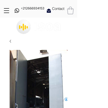
+212666934153
Contact