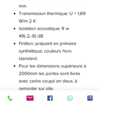
mm.
Transmission thermique: U = 1,89
W/m 2 K.
Isolation acoustique: R w
49(-2,-8) dB
Finition: prépaint en primaire
synthétique, couleurs hors
standard.
Pour les dimensions supérieure à
2000mm les portes sont livrés
avec cadre coupé en deux, à
remonter sur site.
Installation requiert une formation
ou assistance d'ISOA.
Qualités:
Performance acoustique élevée
certifiée.