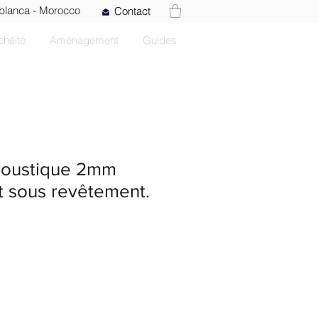
blanca - Morocco
Contact
chéité
Aménagement
Guides
Acoustique 2mm
t sous revêtement.