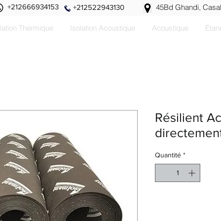
+212666934153
45Bd Ghandi, Casa
+212522943130
olation Thermique
Isolation Acoustique
Acoustique
Étan
Résilient 
directemen
Quantité
*