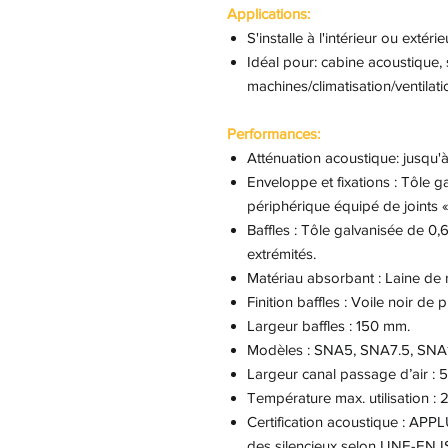
Applications:
S'installe à l'intérieur ou extérie
Idéal pour: cabine acoustique, 
machines/climatisation/ventilat
Performances:
Atténuation acoustique: jusqu'
Enveloppe et fixations : Tôle 
périphérique équipé de joints
Baffles : Tôle galvanisée de 0,
extrémités.
Matériau absorbant : Laine de 
Finition baffles : Voile noir de p
Largeur baffles : 150 mm.
Modèles : SNA5, SNA7.5, SNA
Largeur canal passage d’air : 
Température max. utilisation :
Certification acoustique : APPL
des silencieux selon UNE-EN I