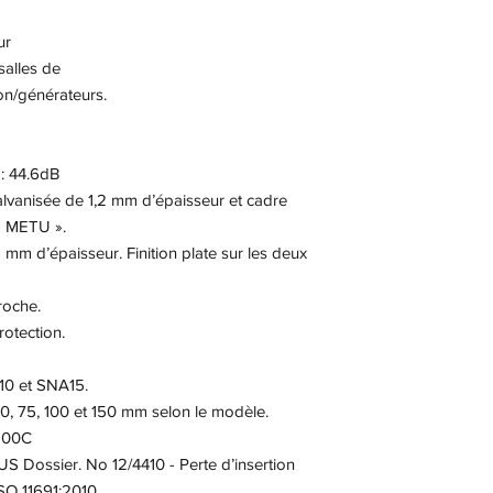
ur
salles de
ion/générateurs.
à: 44.6dB
galvanisée de 1,2 mm d’épaisseur et cadre
 « METU ».
6 mm d’épaisseur. Finition plate sur les deux
roche.
rotection.
10 et SNA15.
50, 75, 100 et 150 mm selon le modèle.
 200C
US Dossier. No 12/4410 - Perte d’insertion
SO 11691:2010