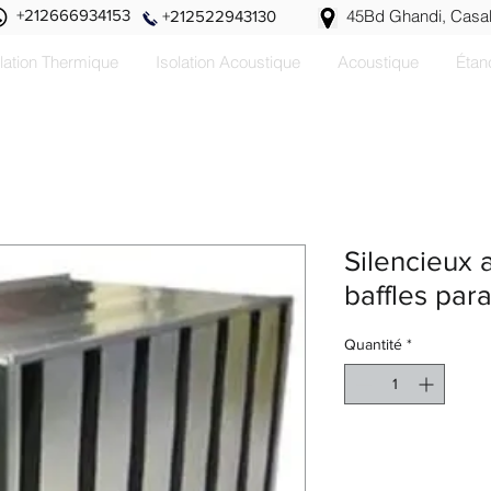
+212666934153
45Bd Ghandi, Casa
+212522943130
olation Thermique
Isolation Acoustique
Acoustique
Étan
Silencieux 
baffles par
Quantité
*