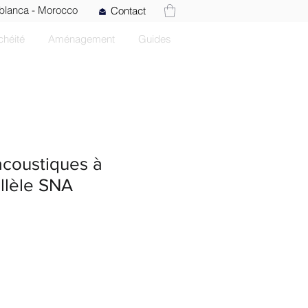
blanca - Morocco
Contact
chéité
Aménagement
Guides
acoustiques à
allèle SNA